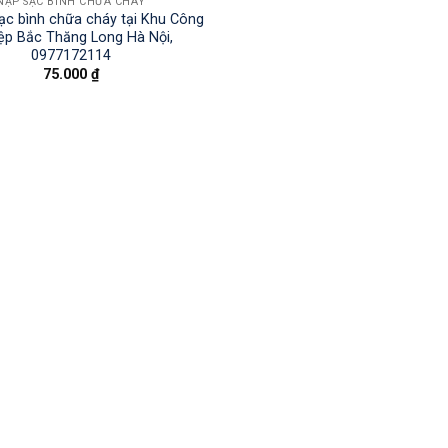
NẠP SẠC BÌNH CHỮA CHÁY
ạc bình chữa cháy tại Khu Công
ệp Bắc Thăng Long Hà Nội,
0977172114
75.000
₫