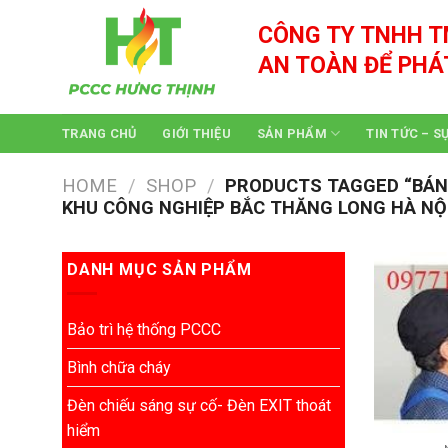
Skip
CÔNG TY TNHH T
to
content
AN TOÀN ĐỂ PHÁ
TRANG CHỦ
GIỚI THIỆU
SẢN PHẨM
TIN TỨC – S
HOME
/
SHOP
/
PRODUCTS TAGGED “BÁN C
KHU CÔNG NGHIỆP BẮC THĂNG LONG HÀ NỘ
DANH MỤC SẢN PHẨM
Bảo trì hệ thống PCCC
Bình chữa cháy
Đèn chiếu sáng sự cố- Đèn EXIT thoát
hiểm