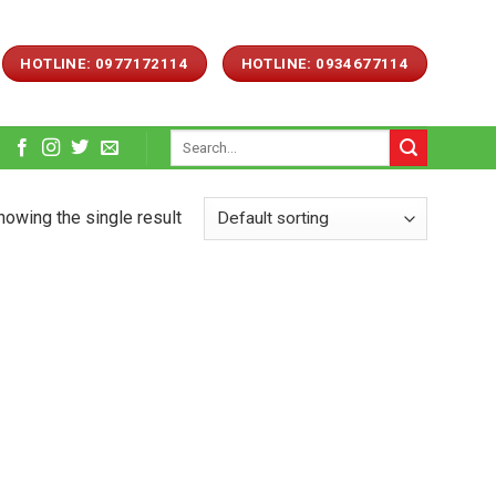
HOTLINE: 0977172114
HOTLINE: 0934677114
Search
for:
howing the single result