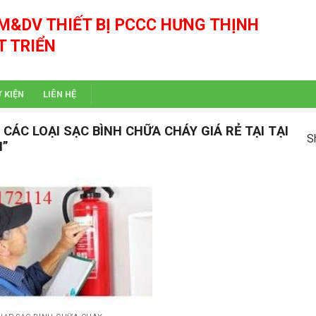
M&DV THIẾT BỊ PCCC HƯNG THỊNH
T TRIỂN
Ự KIỆN
LIÊN HỆ
ÁC LOẠI SẠC BÌNH CHỮA CHÁY GIÁ RẺ TẠI TẠI
S
I”