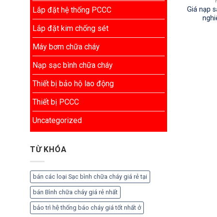
Giá nạp s
Lắp đặt hệ thống PCCC
nghi
Lắp đặt kim chống sét
Máy bơm chữa cháy
Nạp sạc bình chữa cháy
Thiết bị bảo hộ lao động
Thiết bị PCCC
Uncategorized
TỪ KHÓA
bán các loại Sạc bình chữa cháy giá rẻ tại
bán Bình chữa cháy giá rẻ nhất
bảo trì hệ thống báo cháy giá tốt nhất ở