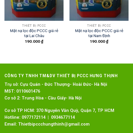
THIẾT BỊ PCCC
THIẾT BỊ PCCC
Mặt nạ lọc độc PCCC giá rẻ
Mặt nạ lọc độc PCCC giá rẻ
tại Lai Châu
tại Nam Định
190.000
₫
190.000
₫
CÔNG TY TNHH TM&DV THIẾT BỊ PCCC HƯNG THỊNH
Trụ sở:
Cựu Quán - Đức Thượng- Hoài Đức- Hà Nội
MST:
0110601476
Cơ sở 2:
Trung Hòa - Cầu Giấy- Hà Nội
Cơ sở TP HCM: 370 Nguyễn Văn Quỳ, Quận 7, TP HCM
Hotline:
0977172114 | 0934677114
Email:
Thietbipccchungthinh@gmail.com