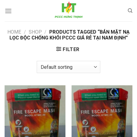
Skip
to
content
HOME
/
SHOP
/
PRODUCTS TAGGED “BÁN MẶT NẠ
LỌC ĐỘC CHỐNG KHÓI PCCC GIÁ RẺ TẠI NAM ĐỊNH”
FILTER