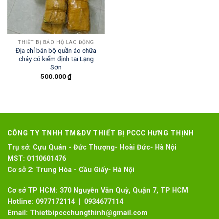
THIẾT BỊ BẢO HỘ LAO ĐỘNG
Địa chỉ bán bộ quần áo chữa
cháy có kiểm định tại Lạng
Sơn
500.000
₫
CÔNG TY TNHH TM&DV THIẾT BỊ PCCC HƯNG THỊNH
Trụ sở:
Cựu Quán - Đức Thượng- Hoài Đức- Hà Nội
MST:
0110601476
Cơ sở 2:
Trung Hòa - Cầu Giấy- Hà Nội
Cơ sở TP HCM: 370 Nguyễn Văn Quỳ, Quận 7, TP HCM
Hotline:
0977172114 | 0934677114
Email:
Thietbipccchungthinh@gmail.com