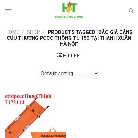
Skip
to
content
HOME
/
SHOP
/
PRODUCTS TAGGED “BÁO GIÁ CÁNG
CỨU THƯƠNG PCCC THÔNG TƯ 150 TẠI THANH XUÂN
HÀ NỘI”
FILTER