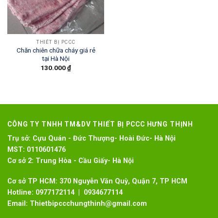
THIẾT BỊ PCCC
Chăn chiên chữa cháy giá rẻ
tại Hà Nội
130.000
₫
CÔNG TY TNHH TM&DV THIẾT BỊ PCCC HƯNG THỊNH
Trụ sở:
Cựu Quán - Đức Thượng- Hoài Đức- Hà Nội
MST:
0110601476
Cơ sở 2:
Trung Hòa - Cầu Giấy- Hà Nội
Cơ sở TP HCM: 370 Nguyễn Văn Quỳ, Quận 7, TP HCM
Hotline:
0977172114 | 0934677114
Email:
Thietbipccchungthinh@gmail.com