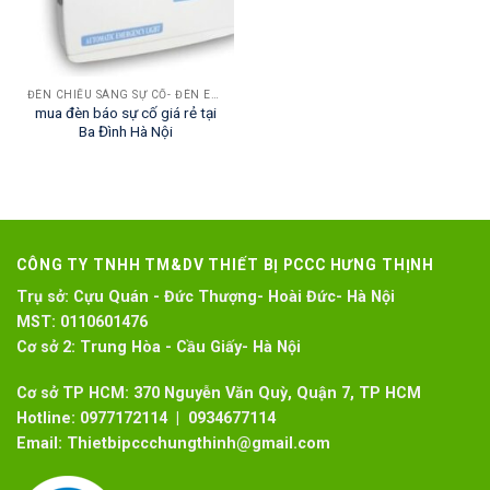
ĐÈN CHIẾU SÁNG SỰ CỐ- ĐÈN EXIT THOÁT HIỂM
mua đèn báo sự cố giá rẻ tại
Ba Đình Hà Nội
CÔNG TY TNHH TM&DV THIẾT BỊ PCCC HƯNG THỊNH
Trụ sở:
Cựu Quán - Đức Thượng- Hoài Đức- Hà Nội
MST:
0110601476
Cơ sở 2:
Trung Hòa - Cầu Giấy- Hà Nội
Cơ sở TP HCM: 370 Nguyễn Văn Quỳ, Quận 7, TP HCM
Hotline:
0977172114 | 0934677114
Email:
Thietbipccchungthinh@gmail.com