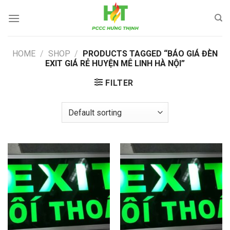
Skip
to
content
HOME
/
SHOP
/
PRODUCTS TAGGED “BÁO GIÁ ĐÈN
EXIT GIÁ RẺ HUYỆN MÊ LINH HÀ NỘI”
FILTER