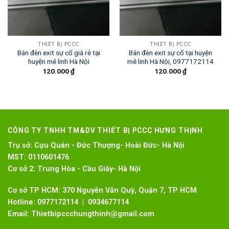
THIẾT BỊ PCCC
THIẾT BỊ PCCC
Bán đèn exit sự cố giá rẻ tại
Bán đèn exit sự cố tại huyện
huyện mê linh Hà Nội
mê linh Hà Nội, 0977172114
120.000
₫
120.000
₫
CÔNG TY TNHH TM&DV THIẾT BỊ PCCC HƯNG THỊNH
Trụ sở:
Cựu Quán - Đức Thượng- Hoài Đức- Hà Nội
MST:
0110601476
Cơ sở 2:
Trung Hòa - Cầu Giấy- Hà Nội
Cơ sở TP HCM: 370 Nguyễn Văn Quỳ, Quận 7, TP HCM
Hotline:
0977172114 | 0934677114
Email:
Thietbipccchungthinh@gmail.com