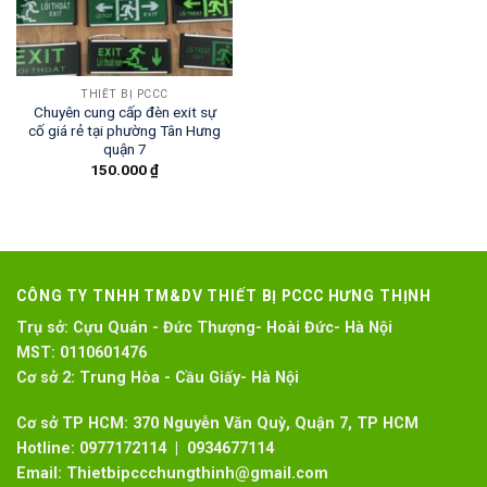
THIẾT BỊ PCCC
Chuyên cung cấp đèn exit sự
cố giá rẻ tại phường Tân Hưng
quận 7
150.000
₫
CÔNG TY TNHH TM&DV THIẾT BỊ PCCC HƯNG THỊNH
Trụ sở:
Cựu Quán - Đức Thượng- Hoài Đức- Hà Nội
MST:
0110601476
Cơ sở 2:
Trung Hòa - Cầu Giấy- Hà Nội
Cơ sở TP HCM: 370 Nguyễn Văn Quỳ, Quận 7, TP HCM
Hotline:
0977172114 | 0934677114
Email:
Thietbipccchungthinh@gmail.com