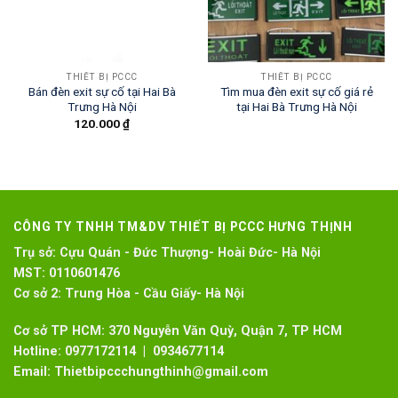
THIẾT BỊ PCCC
THIẾT BỊ PCCC
Bán đèn exit sự cố tại Hai Bà
Tìm mua đèn exit sự cố giá rẻ
Trưng Hà Nội
tại Hai Bà Trưng Hà Nội
120.000
₫
CÔNG TY TNHH TM&DV THIẾT BỊ PCCC HƯNG THỊNH
Trụ sở:
Cựu Quán - Đức Thượng- Hoài Đức- Hà Nội
MST:
0110601476
Cơ sở 2:
Trung Hòa - Cầu Giấy- Hà Nội
Cơ sở TP HCM: 370 Nguyễn Văn Quỳ, Quận 7, TP HCM
Hotline:
0977172114 | 0934677114
Email:
Thietbipccchungthinh@gmail.com