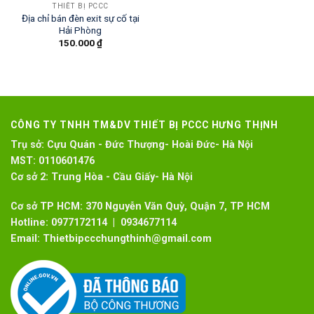
THIẾT BỊ PCCC
Địa chỉ bán đèn exit sự cố tại
Hải Phòng
150.000
₫
CÔNG TY TNHH TM&DV THIẾT BỊ PCCC HƯNG THỊNH
Trụ sở:
Cựu Quán - Đức Thượng- Hoài Đức- Hà Nội
MST:
0110601476
Cơ sở 2:
Trung Hòa - Cầu Giấy- Hà Nội
Cơ sở TP HCM: 370 Nguyễn Văn Quỳ, Quận 7, TP HCM
Hotline:
0977172114 | 0934677114
Email:
Thietbipccchungthinh@gmail.com