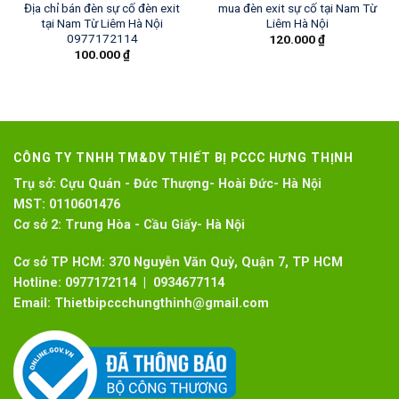
Địa chỉ bán đèn sự cố đèn exit
mua đèn exit sự cố tại Nam Từ
tại Nam Từ Liêm Hà Nội
Liêm Hà Nội
0977172114
120.000
₫
100.000
₫
CÔNG TY TNHH TM&DV THIẾT BỊ PCCC HƯNG THỊNH
Trụ sở:
Cựu Quán - Đức Thượng- Hoài Đức- Hà Nội
MST:
0110601476
Cơ sở 2:
Trung Hòa - Cầu Giấy- Hà Nội
Cơ sở TP HCM: 370 Nguyễn Văn Quỳ, Quận 7, TP HCM
Hotline:
0977172114 | 0934677114
Email:
Thietbipccchungthinh@gmail.com