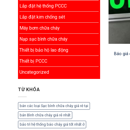
Lắp đặt hệ thống PCCC
Lắp đặt kim chống sét
Máy bơm chữa cháy
Nạp sạc bình chữa cháy
Thiết bị bảo hộ lao động
Báo giá 
Thiết bị PCCC
Uncategorized
TỪ KHÓA
bán các loại Sạc bình chữa cháy giá rẻ tại
bán Bình chữa cháy giá rẻ nhất
bảo trì hệ thống báo cháy giá tốt nhất ở