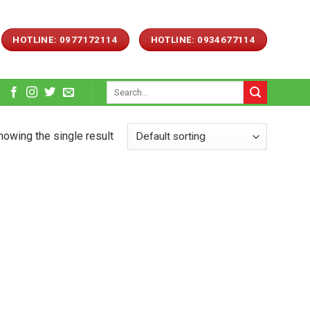
HOTLINE: 0977172114
HOTLINE: 0934677114
Search
for:
howing the single result