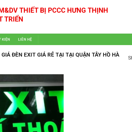
M&DV THIẾT BỊ PCCC HƯNG THỊNH
T TRIỂN
Ự KIỆN
LIÊN HỆ
IÁ ĐÈN EXIT GIÁ RẺ TẠI TẠI QUẬN TÂY HỒ HÀ
S