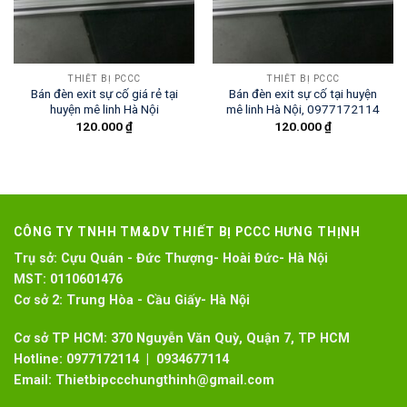
THIẾT BỊ PCCC
THIẾT BỊ PCCC
Bán đèn exit sự cố giá rẻ tại
Bán đèn exit sự cố tại huyện
huyện mê linh Hà Nội
mê linh Hà Nội, 0977172114
120.000
₫
120.000
₫
CÔNG TY TNHH TM&DV THIẾT BỊ PCCC HƯNG THỊNH
Trụ sở:
Cựu Quán - Đức Thượng- Hoài Đức- Hà Nội
MST:
0110601476
Cơ sở 2:
Trung Hòa - Cầu Giấy- Hà Nội
Cơ sở TP HCM: 370 Nguyễn Văn Quỳ, Quận 7, TP HCM
Hotline:
0977172114 | 0934677114
Email:
Thietbipccchungthinh@gmail.com