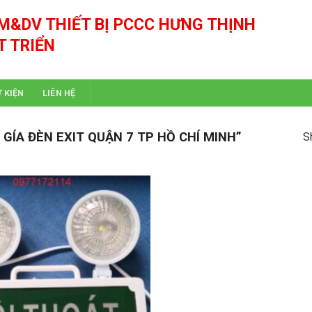
M&DV THIẾT BỊ PCCC HƯNG THỊNH
T TRIỂN
Ự KIỆN
LIÊN HỆ
ÍA ĐÈN EXIT QUẬN 7 TP HỒ CHÍ MINH”
S