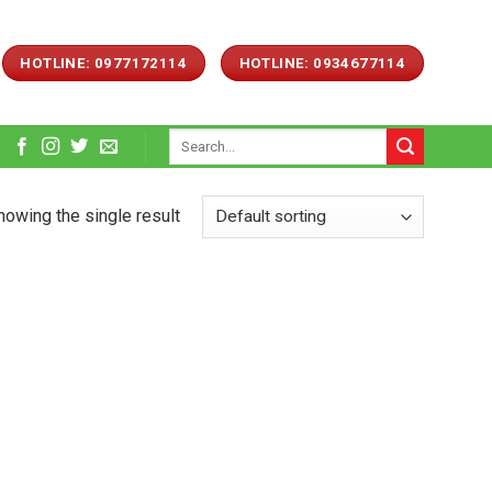
HOTLINE: 0977172114
HOTLINE: 0934677114
Search
for:
howing the single result