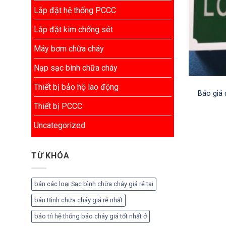
Lắp đặt hệ thống PCCC
Lắp đặt kim chống sét
Máy bơm chữa cháy
Nạp sạc bình chữa cháy
Thiết bị bảo hộ lao động
Báo giá 
Thiết bị PCCC
Uncategorized
TỪ KHÓA
bán các loại Sạc bình chữa cháy giá rẻ tại
bán Bình chữa cháy giá rẻ nhất
bảo trì hệ thống báo cháy giá tốt nhất ở