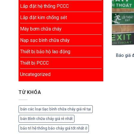
Lắp đặt hệ thống PCCC
Lắp đặt kim chống sét
Máy bơm chữa cháy
Nạp sạc bình chữa cháy
Thiết bị bảo hộ lao động
Báo giá 
Thiết bị PCCC
Uncategorized
TỪ KHÓA
bán các loại Sạc bình chữa cháy giá rẻ tại
bán Bình chữa cháy giá rẻ nhất
bảo trì hệ thống báo cháy giá tốt nhất ở