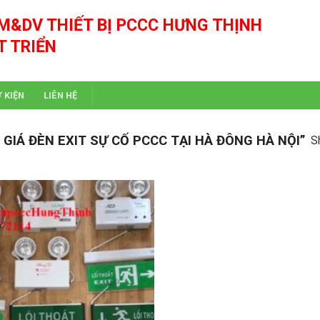
M&DV THIẾT BỊ PCCC HƯNG THỊNH
T TRIỂN
Ự KIỆN
LIÊN HỆ
IÁ ĐÈN EXIT SỰ CỐ PCCC TẠI HÀ ĐÔNG HÀ NỘI”
S