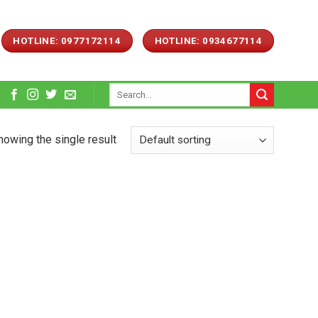
HOTLINE: 0977172114
HOTLINE: 0934677114
Search
for:
howing the single result