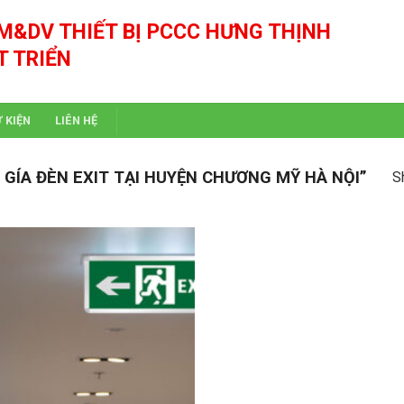
M&DV THIẾT BỊ PCCC HƯNG THỊNH
T TRIỂN
Ự KIỆN
LIÊN HỆ
GÍA ĐÈN EXIT TẠI HUYỆN CHƯƠNG MỸ HÀ NỘI”
S