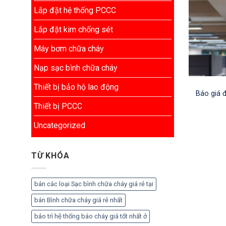
Lắp đặt hệ thống PCCC
Lắp đặt kim chống sét
Máy bơm chữa cháy
Nạp sạc bình chữa cháy
Thiết bị bảo hộ lao động
Báo giá 
Thiết bị PCCC
Uncategorized
TỪ KHÓA
bán các loại Sạc bình chữa cháy giá rẻ tại
bán Bình chữa cháy giá rẻ nhất
bảo trì hệ thống báo cháy giá tốt nhất ở