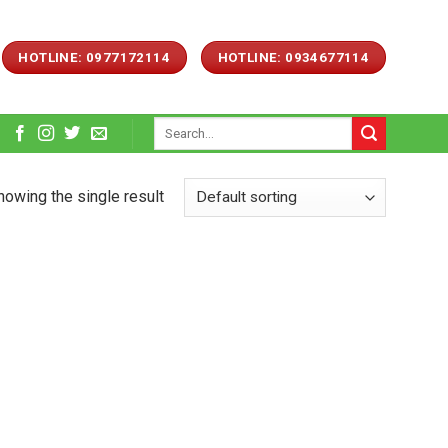
HOTLINE: 0977172114
HOTLINE: 0934677114
Search
for:
howing the single result