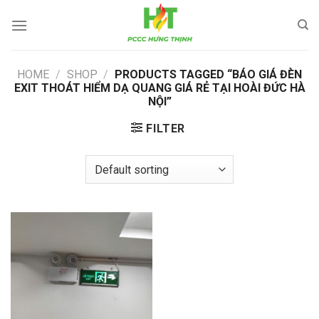
Skip
to
content
HOME
/
SHOP
/
PRODUCTS TAGGED “BÁO GIÁ ĐÈN
EXIT THOÁT HIỂM DẠ QUANG GIÁ RẺ TẠI HOÀI ĐỨC HÀ
NỘI”
FILTER