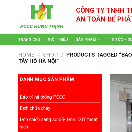
Skip
CÔNG TY TNHH T
to
content
AN TOÀN ĐỂ PHÁ
TRANG CHỦ
GIỚI THIỆU
SẢN PHẨM
TIN TỨC – S
HOME
/
SHOP
/
PRODUCTS TAGGED “BÁO GI
TÂY HỒ HÀ NỘI”
DANH MỤC SẢN PHẨM
Bảo trì hệ thống PCCC
Bình chữa cháy
Đèn chiếu sáng sự cố- Đèn EXIT thoát
hiểm