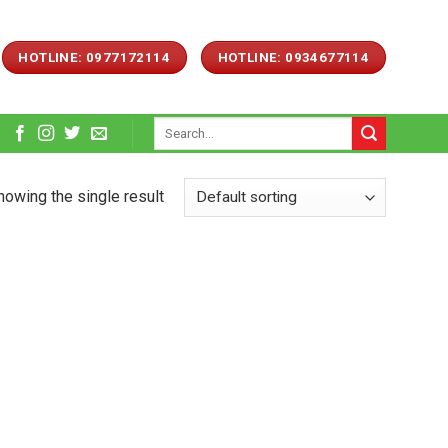
HOTLINE: 0977172114
HOTLINE: 0934677114
Search
for:
howing the single result