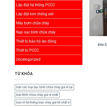
Lắp đặt hệ thống PCCC
Lắp đặt kim chống sét
Máy bơm chữa cháy
Nạp sạc bình chữa cháy
Thiết bị bảo hộ lao động
Đèn Ex
Thiết bị PCCC
Uncategorized
TỪ KHÓA
bán các loại Sạc bình chữa cháy giá rẻ tại
bán Bình chữa cháy giá rẻ nhất
bảo trì hệ thống báo cháy giá tốt nhất ở