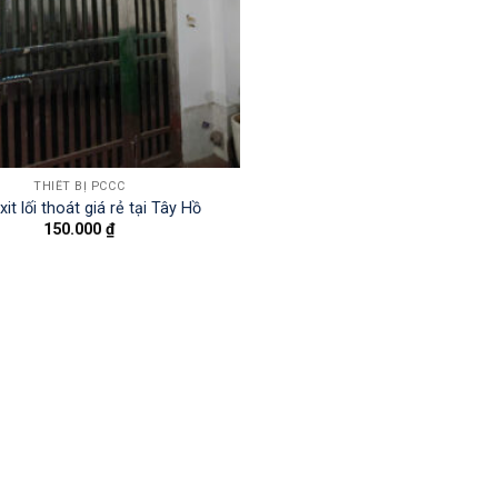
THIẾT BỊ PCCC
it lối thoát giá rẻ tại Tây Hồ
150.000
₫