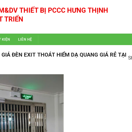
M&DV THIẾT BỊ PCCC HƯNG THỊNH
T TRIỂN
Ự KIỆN
LIÊN HỆ
Á ĐÈN EXIT THOÁT HIỂM DẠ QUANG GIÁ RẺ TẠI
S