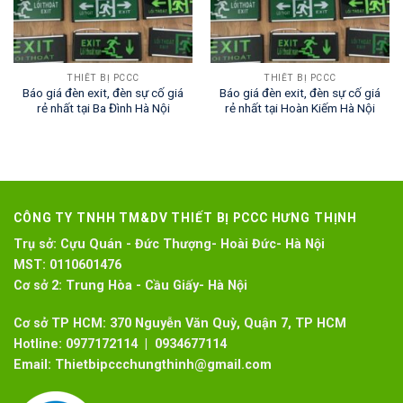
THIẾT BỊ PCCC
THIẾT BỊ PCCC
Báo giá đèn exit, đèn sự cố giá
Báo giá đèn exit, đèn sự cố giá
rẻ nhất tại Ba Đình Hà Nội
rẻ nhất tại Hoàn Kiếm Hà Nội
CÔNG TY TNHH TM&DV THIẾT BỊ PCCC HƯNG THỊNH
Trụ sở:
Cựu Quán - Đức Thượng- Hoài Đức- Hà Nội
MST:
0110601476
Cơ sở 2:
Trung Hòa - Cầu Giấy- Hà Nội
Cơ sở TP HCM: 370 Nguyễn Văn Quỳ, Quận 7, TP HCM
Hotline:
0977172114 | 0934677114
Email:
Thietbipccchungthinh@gmail.com