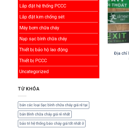
Lắp đặt hệ thống PCCC
Lắp đặt kim chống sét
Máy bơm chữa cháy
Nạp sạc bình chữa cháy
Thiết bị bảo hộ lao động
Địa chỉ 
Thiết bị PCCC
Uncategorized
TỪ KHÓA
bán các loại Sạc bình chữa cháy giá rẻ tại
bán Bình chữa cháy giá rẻ nhất
bảo trì hệ thống báo cháy giá tốt nhất ở