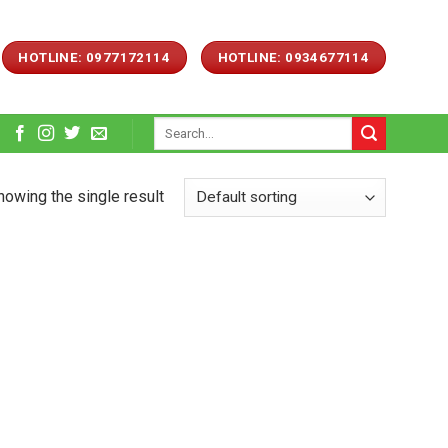
HOTLINE: 0977172114
HOTLINE: 0934677114
Search
for:
howing the single result