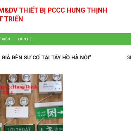
M&DV THIẾT BỊ PCCC HƯNG THỊNH
T TRIỂN
Ự KIỆN
LIÊN HỆ
IÁ ĐÈN SỰ CỐ TẠI TÂY HỒ HÀ NỘI”
S