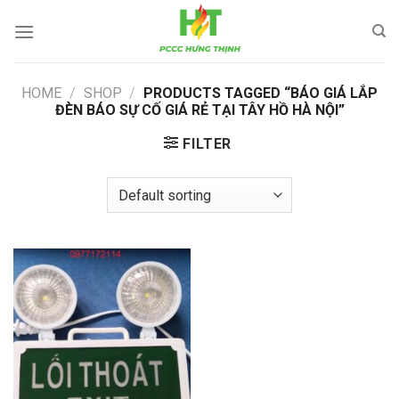
Skip
to
content
HOME
/
SHOP
/
PRODUCTS TAGGED “BÁO GIÁ LẮP
ĐÈN BÁO SỰ CỐ GIÁ RẺ TẠI TÂY HỒ HÀ NỘI”
FILTER