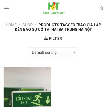
Skip
to
content
HOME
/
SHOP
/
PRODUCTS TAGGED “BÁO GÍA LẮP
ĐÈN BÁO SỰ CỐ TẠI HAI BÀ TRƯNG HÀ NỘI”
FILTER