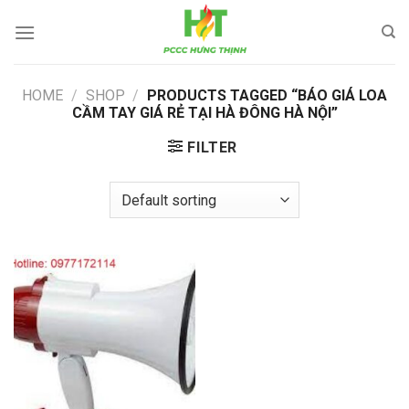
Skip
to
content
HOME
/
SHOP
/
PRODUCTS TAGGED “BÁO GIÁ LOA
CẦM TAY GIÁ RẺ TẠI HÀ ĐÔNG HÀ NỘI”
FILTER