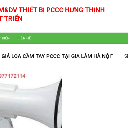
M&DV THIẾT BỊ PCCC HƯNG THỊNH
T TRIỂN
Ự KIỆN
LIÊN HỆ
IÁ LOA CẦM TAY PCCC TẠI GIA LÂM HÀ NỘI”
S