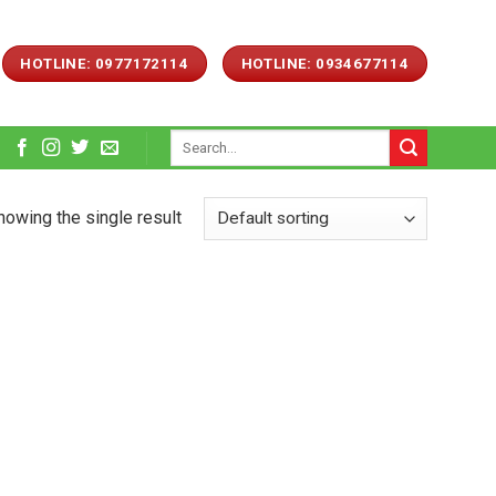
HOTLINE: 0977172114
HOTLINE: 0934677114
Search
for:
howing the single result