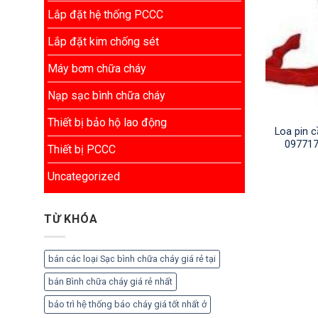
Lắp đặt hệ thống PCCC
Lắp đặt kim chống sét
Máy bơm chữa cháy
Nạp sạc bình chữa cháy
Thiết bị bảo hộ lao động
Loa pin 
097717
Thiết bị PCCC
Uncategorized
TỪ KHÓA
bán các loại Sạc bình chữa cháy giá rẻ tại
bán Bình chữa cháy giá rẻ nhất
bảo trì hệ thống báo cháy giá tốt nhất ở