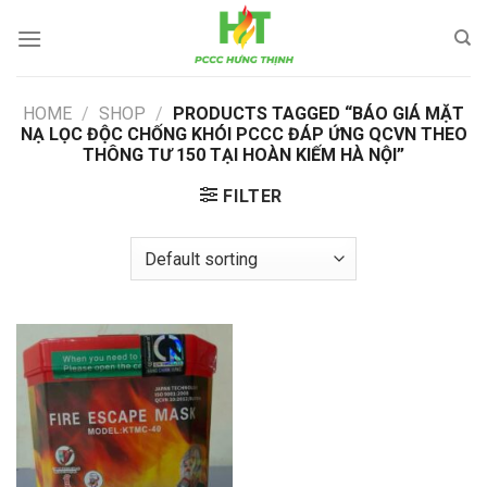
Skip
to
content
HOME
/
SHOP
/
PRODUCTS TAGGED “BÁO GIÁ MẶT
NẠ LỌC ĐỘC CHỐNG KHÓI PCCC ĐÁP ỨNG QCVN THEO
THÔNG TƯ 150 TẠI HOÀN KIẾM HÀ NỘI”
FILTER