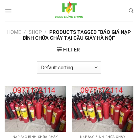
Skip
to
content
HOME
/
SHOP
/
PRODUCTS TAGGED “BÁO GIÁ NẠP
BÌNH CHỮA CHÁY TẠI CẦU GIẤY HÀ NỘI”
FILTER
NẠP SẠC BÌNH CHỮA CHÁY
NẠP SẠC BÌNH CHỮA CHÁY