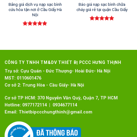
Bảng giá dịch vụ nạp sạc bình
Báo giá nạp sạc bình chữa
cứu hỏa tận nơi ở Cầu Giấy Hà
cháy giá rẻ tại quận Cầu Giấy
Nội
Rated
5.00
out of 5
Rated
5.00
out of 5
CÔNG TY TNHH TM&DV THIẾT BỊ PCCC HƯNG THỊNH
Trụ sở:
Cựu Quán - Đức Thượng- Hoài Đức- Hà Nội
MST:
0110601476
Cơ sở 2:
Trung Hòa - Cầu Giấy- Hà Nội
Cơ sở TP HCM: 370 Nguyễn Văn Quỳ, Quận 7, TP HCM
Hotline:
0977172114 | 0934677114
Email:
Thietbipccchungthinh@gmail.com