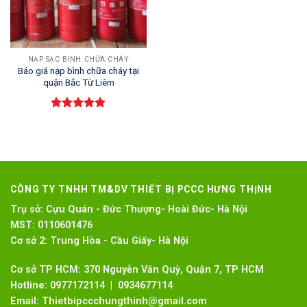
NẠP SẠC BÌNH CHỮA CHÁY
Báo giá nạp bình chữa cháy tại
quận Bắc Từ Liêm
Rated
5.00
out of 5
CÔNG TY TNHH TM&DV THIẾT BỊ PCCC HƯNG THỊNH
Trụ sở:
Cựu Quán - Đức Thượng- Hoài Đức- Hà Nội
MST:
0110601476
Cơ sở 2:
Trung Hòa - Cầu Giấy- Hà Nội
Cơ sở TP HCM: 370 Nguyễn Văn Quỳ, Quận 7, TP HCM
Hotline:
0977172114 | 0934677114
Email:
Thietbipccchungthinh@gmail.com