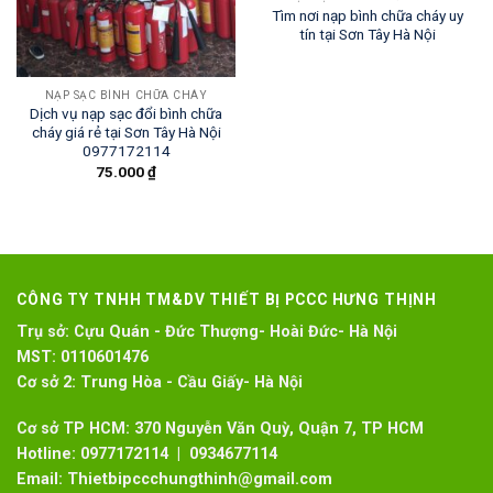
Tìm nơi nạp bình chữa cháy uy
tín tại Sơn Tây Hà Nội
NẠP SẠC BÌNH CHỮA CHÁY
Dịch vụ nạp sạc đổi bình chữa
cháy giá rẻ tại Sơn Tây Hà Nội
0977172114
75.000
₫
CÔNG TY TNHH TM&DV THIẾT BỊ PCCC HƯNG THỊNH
Trụ sở:
Cựu Quán - Đức Thượng- Hoài Đức- Hà Nội
MST:
0110601476
Cơ sở 2:
Trung Hòa - Cầu Giấy- Hà Nội
Cơ sở TP HCM: 370 Nguyễn Văn Quỳ, Quận 7, TP HCM
Hotline:
0977172114 | 0934677114
Email:
Thietbipccchungthinh@gmail.com