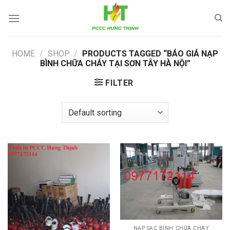
Skip
to
content
HOME
/
SHOP
/
PRODUCTS TAGGED “BÁO GIÁ NẠP
BÌNH CHỮA CHÁY TẠI SƠN TÂY HÀ NỘI”
FILTER
NẠP SẠC BÌNH CHỮA CHÁY