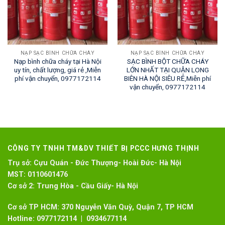
NẠP SẠC BÌNH CHỮA CHÁY
NẠP SẠC BÌNH CHỮA CHÁY
Nạp bình chữa cháy tại Hà Nội
SẠC BÌNH BỘT CHỮA CHÁY
uy tín, chất lượng, giá rẻ ,Miễn
LỚN NHẤT TẠI QUẬN LONG
phí vận chuyển, 0977172114
BIÊN HÀ NỘI SIÊU RẺ,Miễn phí
vận chuyển, 0977172114
CÔNG TY TNHH TM&DV THIẾT BỊ PCCC HƯNG THỊNH
Trụ sở:
Cựu Quán - Đức Thượng- Hoài Đức- Hà Nội
MST:
0110601476
Cơ sở 2:
Trung Hòa - Cầu Giấy- Hà Nội
Cơ sở TP HCM: 370 Nguyễn Văn Quỳ, Quận 7, TP HCM
Hotline:
0977172114 | 0934677114