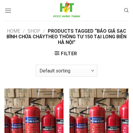
Skip
to
content
HOME
/
SHOP
/
PRODUCTS TAGGED “BÁO GIÁ SẠC
BÌNH CHỮA CHÁYTHEO THÔNG TƯ 150 TẠI LONG BIÊN
HÀ NỘI”
FILTER