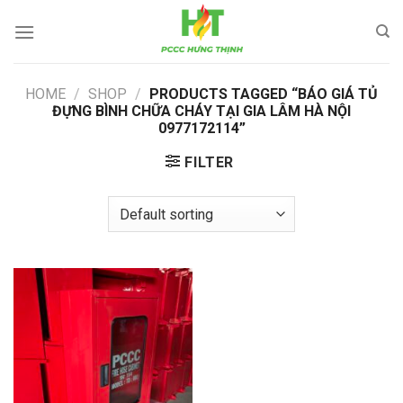
Skip
to
content
HOME
/
SHOP
/
PRODUCTS TAGGED “BÁO GIÁ TỦ
ĐỰNG BÌNH CHỮA CHÁY TẠI GIA LÂM HÀ NỘI
0977172114”
FILTER