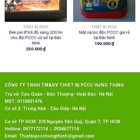
THIẾT BỊ PCCC
THIẾT BỊ PCCC
Đèn pin IPX4 độ sáng 200 lm
Mặt nạ lọc độc PCCC giá rẻ
cho đội PCCC cơ sở tại Bắc
tại Bắc Ninh
Ninh
190.000
₫
250.000
₫
CÔNG TY TNHH TM&DV THIẾT BỊ PCCC HƯNG THỊNH
Trụ sở:
Cựu Quán - Đức Thượng- Hoài Đức- Hà Nội
MST:
0110601476
Cơ sở 2:
Trung Hòa - Cầu Giấy- Hà Nội
Cơ sở TP HCM: 370 Nguyễn Văn Quỳ, Quận 7, TP HCM
Hotline:
0977172114 | 0934677114
Email:
Thietbipccchungthinh@gmail.com