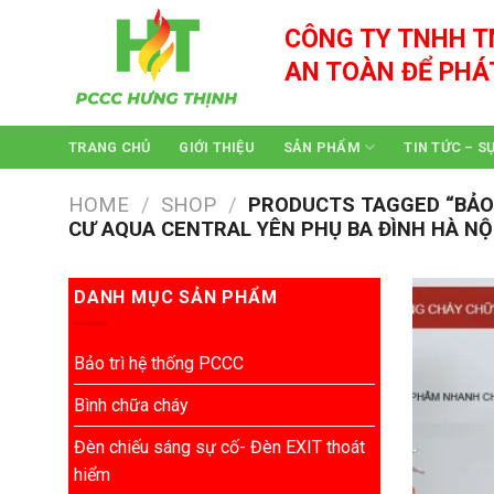
Skip
CÔNG TY TNHH T
to
content
AN TOÀN ĐỂ PHÁ
TRANG CHỦ
GIỚI THIỆU
SẢN PHẨM
TIN TỨC – S
HOME
/
SHOP
/
PRODUCTS TAGGED “BẢO TR
CƯ AQUA CENTRAL YÊN PHỤ BA ĐÌNH HÀ NỘ
DANH MỤC SẢN PHẨM
Bảo trì hệ thống PCCC
Bình chữa cháy
Đèn chiếu sáng sự cố- Đèn EXIT thoát
hiểm