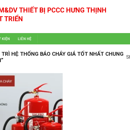
M&DV THIẾT BỊ PCCC HƯNG THỊNH
T TRIỂN
Ự KIỆN
LIÊN HỆ
Ì HỆ THỐNG BÁO CHÁY GIÁ TỐT NHẤT CHUNG
S
I”