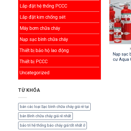
Lắp đặt hệ thống PCCC
Lắp đặt kim chống sét
Máy bơm chữa cháy
Nạp sạc bình chữa cháy
Thiết bị bảo hộ lao động
Nạp sạc b
cư Aqua C
Thiết bị PCCC
Uncategorized
TỪ KHÓA
bán các loại Sạc bình chữa cháy giá rẻ tại
bán Bình chữa cháy giá rẻ nhất
bảo trì hệ thống báo cháy giá tốt nhất ở