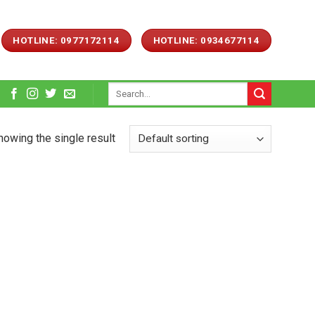
HOTLINE: 0977172114
HOTLINE: 0934677114
Search
for:
howing the single result