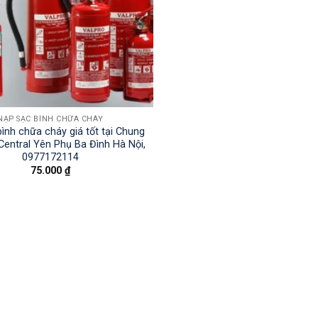
NẠP SẠC BÌNH CHỮA CHÁY
ình chữa cháy giá tốt tại Chung
entral Yên Phụ Ba Đình Hà Nội,
0977172114
75.000
₫