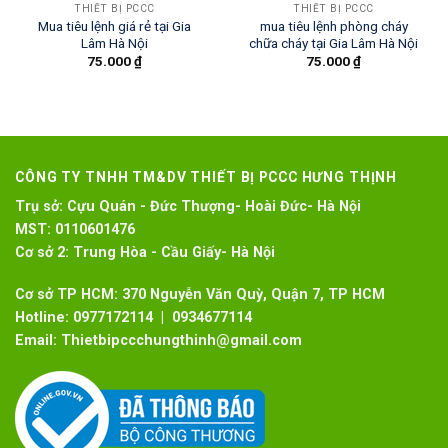
THIẾT BỊ PCCC
THIẾT BỊ PCCC
Mua tiêu lệnh giá rẻ tại Gia
mua tiêu lệnh phòng cháy
Lâm Hà Nội
chữa cháy tại Gia Lâm Hà Nội
75.000
₫
75.000
₫
CÔNG TY TNHH TM&DV THIẾT BỊ PCCC HƯNG THỊNH
Trụ sở:
Cựu Quán - Đức Thượng- Hoài Đức- Hà Nội
MST:
0110601476
Cơ sở 2:
Trung Hòa - Cầu Giấy- Hà Nội
Cơ sở TP HCM: 370 Nguyễn Văn Quỳ, Quận 7, TP HCM
Hotline:
0977172114 | 0934677114
Email:
Thietbipccchungthinh@gmail.com