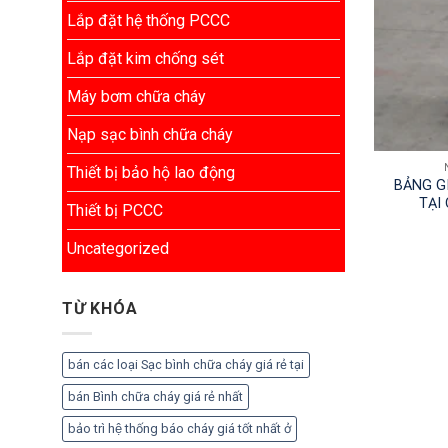
Lắp đặt hệ thống PCCC
Lắp đặt kim chống sét
Máy bơm chữa cháy
Nạp sạc bình chữa cháy
Thiết bị bảo hộ lao động
BẢNG G
TẠI
Thiết bị PCCC
Uncategorized
TỪ KHÓA
bán các loại Sạc bình chữa cháy giá rẻ tại
bán Bình chữa cháy giá rẻ nhất
bảo trì hệ thống báo cháy giá tốt nhất ở