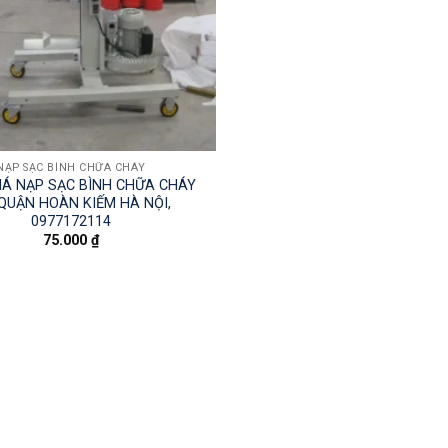
NẠP SẠC BÌNH CHỮA CHÁY
IÁ NẠP SẠC BÌNH CHỮA CHÁY
 QUẬN HOÀN KIẾM HÀ NỘI,
0977172114
75.000
₫