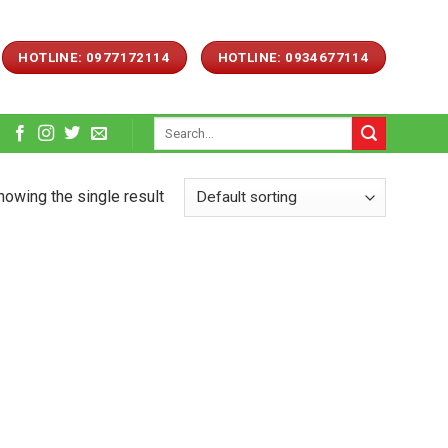
HOTLINE: 0977172114
HOTLINE: 0934677114
Search
for:
howing the single result