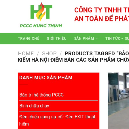
Skip
CÔNG TY TNHH T
to
content
AN TOÀN ĐỂ PHÁ
TRANG CHỦ
GIỚI THIỆU
SẢN PHẨM
TIN TỨC – S
HOME
/
SHOP
/
PRODUCTS TAGGED “BẢO TR
KIẾM HÀ NỘI ĐIỂM BÁN CÁC SẢN PHẨM CHỮ
DANH MỤC SẢN PHẨM
Bảo trì hệ thống PCCC
Bình chữa cháy
Đèn chiếu sáng sự cố- Đèn EXIT thoát
hiểm