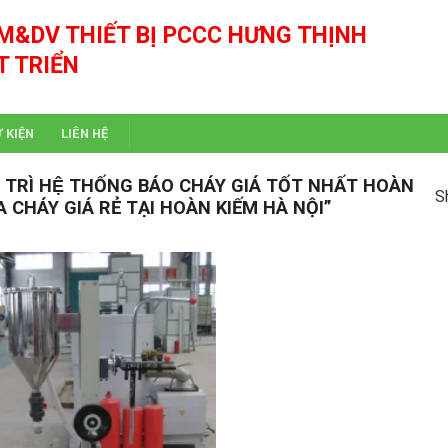
M&DV THIẾT BỊ PCCC HƯNG THỊNH
T TRIỂN
Ự KIỆN
LIÊN HỆ
Ì HỆ THỐNG BÁO CHÁY GIÁ TỐT NHẤT HOÀN
S
A CHÁY GIÁ RẺ TẠI HOÀN KIẾM HÀ NỘI”