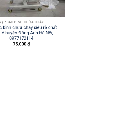
NẠP SẠC BÌNH CHỮA CHÁY
c bình chữa cháy siêu rẻ chất
g ở huyện Đông Anh Hà Nội,
0977172114
75.000
₫