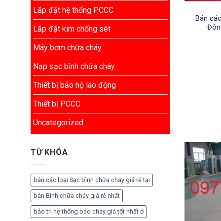
Lắp đặt hệ thống PCCC
Bán các
Đôn
Lắp đặt kim chống sét
Máy bơm chữa cháy
Nạp sạc bình chữa cháy
Thiết bị bảo hộ lao động
Thiết bị PCCC
Uncategorized
TỪ KHÓA
bán các loại Sạc bình chữa cháy giá rẻ tại
bán Bình chữa cháy giá rẻ nhất
bảo trì hệ thống báo cháy giá tốt nhất ở