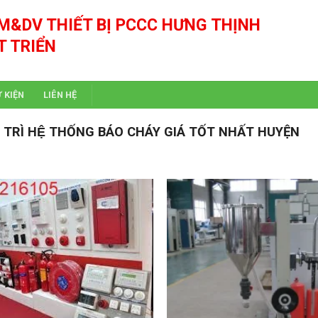
M&DV THIẾT BỊ PCCC HƯNG THỊNH
T TRIỂN
Ự KIỆN
LIÊN HỆ
Ì HỆ THỐNG BÁO CHÁY GIÁ TỐT NHẤT HUYỆN