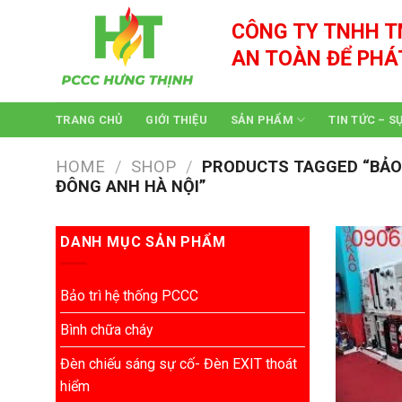
Skip
CÔNG TY TNHH T
to
content
AN TOÀN ĐỂ PHÁ
TRANG CHỦ
GIỚI THIỆU
SẢN PHẨM
TIN TỨC – S
HOME
/
SHOP
/
PRODUCTS TAGGED “BẢO TR
ĐÔNG ANH HÀ NỘI”
DANH MỤC SẢN PHẨM
Bảo trì hệ thống PCCC
Bình chữa cháy
Đèn chiếu sáng sự cố- Đèn EXIT thoát
hiểm