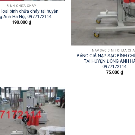
BÌNH CHỮA CHÁY
 loại bình chữa cháy tại huyện
g Anh Hà Nội, 0977172114
190.000
₫
NẠP SẠC BÌNH CHỮA CH
BẢNG GIÁ NẠP SẠC BÌNH C
TẠI HUYỆN ĐÔNG ANH HÀ
0977172114
75.000
₫