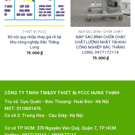
THIẾT BỊ PCCC
NẠP SẠC BÌNH CHỮA CHÁY
Bộ nội quy chữa cháy giá rẻ tại
NẠP SAC BÌNH CHỮA CHÁY
Khu công nghiệp Bắc Thăng
CHẤT LƯỢNG NHẤT TẠI KHU
Long
CÔNG NGHIỆP BẮC THĂNG
LONG, 0977172114
75.000
₫
75.000
₫
CÔNG TY TNHH TM&DV THIẾT BỊ PCCC HƯNG THỊNH
Trụ sở:
Cựu Quán - Đức Thượng- Hoài Đức- Hà Nội
MST:
0110601476
Cơ sở 2:
Trung Hòa - Cầu Giấy- Hà Nội
Cơ sở TP HCM: 370 Nguyễn Văn Quỳ, Quận 7, TP HCM