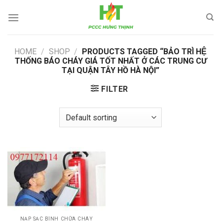
Skip
to
content
HOME
/
SHOP
/
PRODUCTS TAGGED “BẢO TRÌ HỆ
THỐNG BÁO CHÁY GIÁ TỐT NHẤT Ở CÁC TRUNG CƯ
TẠI QUẬN TÂY HỒ HÀ NỘI”
FILTER
NẠP SẠC BÌNH CHỮA CHÁY