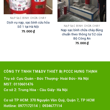
NẠP SẠC BÌNH CHỮA CHÁY
Dịch vụ nạp, sạc bình cứu hỏa
NẠP SẠC BÌNH CHỮA CHÁY
Số 1 tại Hà Nội
Nạp sạc bình chữa cháy đúng
75.000
₫
chuẩn theo thông tư 52 của
Bộ Công An
75.000
₫
CÔNG TY TNHH TM&DV THIẾT BỊ PCCC HƯNG THỊNH
Trụ sở:
Cựu Quán - Đức Thượng- Hoài Đức- Hà Nội
MST:
0110601476
Cơ sở 2:
Trung Hòa - Cầu Giấy- Hà Nội
Cơ sở TP HCM: 370 Nguyễn Văn Quỳ, Quận 7, TP HCM
Hotline:
0977172114 | 0934677114