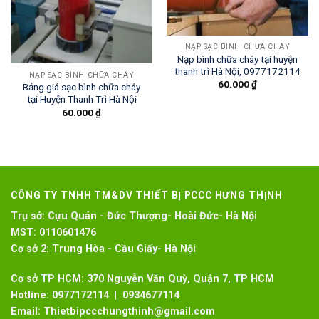
NẠP SẠC BÌNH CHỮA CHÁY
Nạp bình chữa cháy tại huyện
thanh trì Hà Nội, 0977172114
NẠP SẠC BÌNH CHỮA CHÁY
60.000
₫
Bảng giá sạc bình chữa cháy
tại Huyện Thanh Trì Hà Nội
60.000
₫
CÔNG TY TNHH TM&DV THIẾT BỊ PCCC HƯNG THỊNH
Trụ sở:
Cựu Quán - Đức Thượng- Hoài Đức- Hà Nội
MST:
0110601476
Cơ sở 2:
Trung Hòa - Cầu Giấy- Hà Nội
Cơ sở TP HCM: 370 Nguyễn Văn Quỳ, Quận 7, TP HCM
Hotline:
0977172114 | 0934677114
Email:
Thietbipccchungthinh@gmail.com