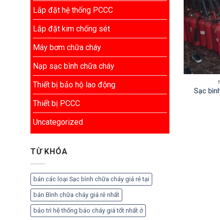
Lắp đặt hệ thống PCCC
Lắp đặt kim chống sét
Máy bơm chữa cháy
Nạp sạc bình chữa cháy
Thiết bị bảo hộ lao động
Sạc bìn
Thiết bị PCCC
Uncategorized
TỪ KHÓA
bán các loại Sạc bình chữa cháy giá rẻ tại
bán Bình chữa cháy giá rẻ nhất
bảo trì hệ thống báo cháy giá tốt nhất ở