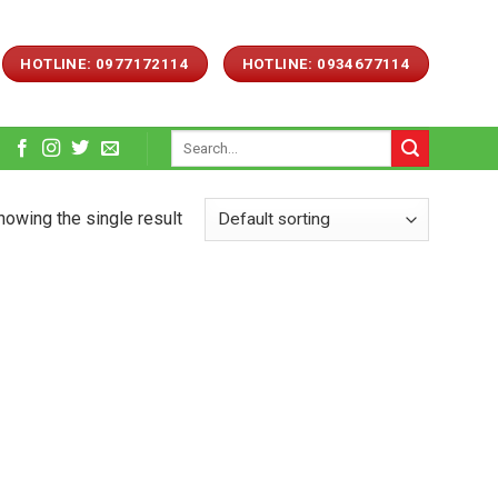
HOTLINE: 0977172114
HOTLINE: 0934677114
Search
for:
howing the single result