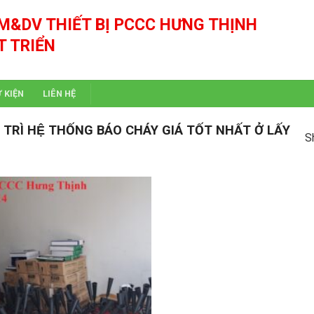
M&DV THIẾT BỊ PCCC HƯNG THỊNH
T TRIỂN
Ự KIỆN
LIÊN HỆ
Ì HỆ THỐNG BÁO CHÁY GIÁ TỐT NHẤT Ở LẤY
S