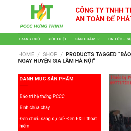
Skip
CÔNG TY TNHH T
to
content
AN TOÀN ĐỂ PHÁ
TRANG CHỦ
GIỚI THIỆU
SẢN PHẨM
TIN TỨC – S
HOME
/
SHOP
/
PRODUCTS TAGGED “BẢO TR
NGAY HUYỆN GIA LÂM HÀ NỘI”
DANH MỤC SẢN PHẨM
Bảo trì hệ thống PCCC
Bình chữa cháy
Đèn chiếu sáng sự cố- Đèn EXIT thoát
hiểm