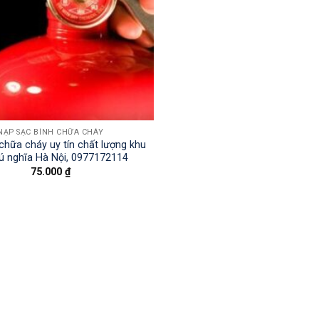
NẠP SẠC BÌNH CHỮA CHÁY
chữa cháy uy tín chất lượng khu
ú nghĩa Hà Nội, 0977172114
75.000
₫