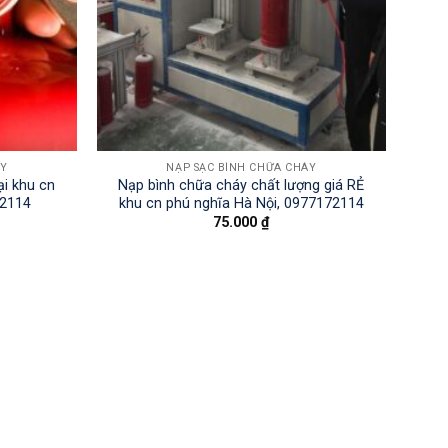
ÁY
NẠP SẠC BÌNH CHỮA CHÁY
ại khu cn
Nạp bình chữa cháy chất lượng giá RẺ
72114
khu cn phú nghĩa Hà Nội, 0977172114
75.000
₫