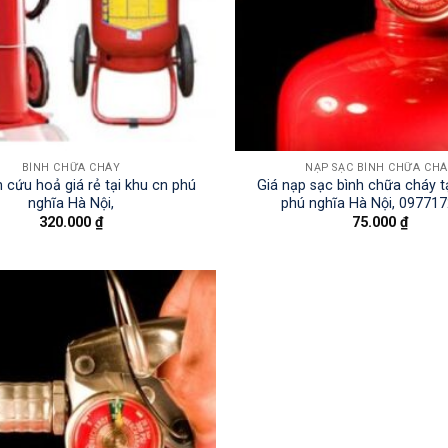
BÌNH CHỮA CHÁY
NẠP SẠC BÌNH CHỮA CH
 cứu hoả giá rẻ tại khu cn phú
Giá nạp sạc bình chữa cháy t
nghĩa Hà Nội,
phú nghĩa Hà Nội, 09771
320.000
₫
75.000
₫