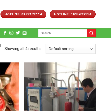
HOTLINE: 0977172114
HOTLINE: 0934677114
Search
for:
U
Showing all 4 results