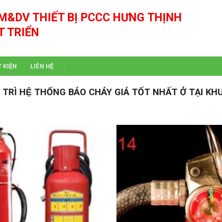
M&DV THIẾT BỊ PCCC HƯNG THỊNH
T TRIỂN
Ự KIỆN
LIÊN HỆ
Ì HỆ THỐNG BÁO CHÁY GIÁ TỐT NHẤT Ở TẠI KH