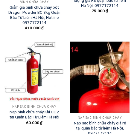
lượng giá RẺ quận bắc từ liêm
BÌNH CHỮA CHÁY
Hà Nội, 0977172114
Giảm giá bình chữa cháy bột
75.000
₫
Dragon Powder BC 8kg Quận
Bắc Từ Liêm Hà Nội, Hotline
0977172114
410.000
₫
NẠP SẠC BÌNH CHỮA CHÁY
Nạp bình chữa cháy Khí CO2
tại Quận Bắc Từ Liêm Hà Nội
NẠP SẠC BÌNH CHỮA CHÁY
60.000
₫
Nạp sạc bình chữa cháy giá rẻ
tại quận bắc từ liêm Hà Nội,
0977172114