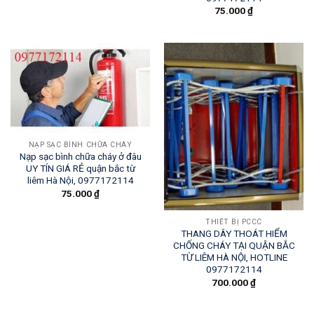
75.000
₫
NẠP SẠC BÌNH CHỮA CHÁY
Nạp sạc bình chữa cháy ở đâu
UY TÍN GIÁ RẺ quận bắc từ
liêm Hà Nội, 0977172114
75.000
₫
THIẾT BỊ PCCC
THANG DÂY THOÁT HIỂM
CHỐNG CHÁY TẠI QUẬN BẮC
TỪ LIÊM HÀ NỘI, HOTLINE
0977172114
700.000
₫