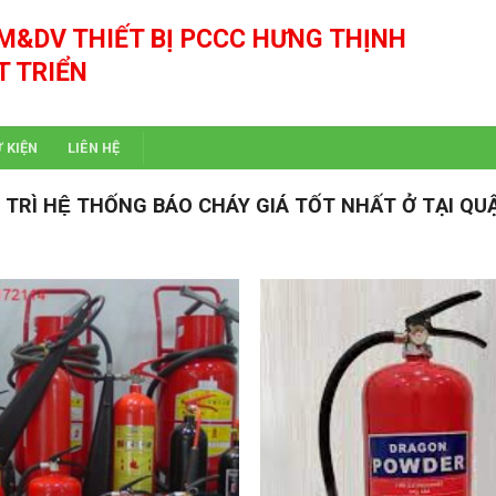
M&DV THIẾT BỊ PCCC HƯNG THỊNH
T TRIỂN
Ự KIỆN
LIÊN HỆ
Ì HỆ THỐNG BÁO CHÁY GIÁ TỐT NHẤT Ở TẠI QU