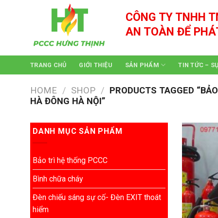
Skip
CÔNG TY TNHH T
to
content
AN TOÀN ĐỂ PHÁ
TRANG CHỦ
GIỚI THIỆU
SẢN PHẨM
TIN TỨC – S
HOME
/
SHOP
/
PRODUCTS TAGGED “BẢO TR
HÀ ĐÔNG HÀ NỘI”
DANH MỤC SẢN PHẨM
Bảo trì hệ thống PCCC
Bình chữa cháy
Đèn chiếu sáng sự cố- Đèn EXIT thoát
hiểm