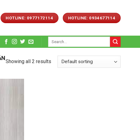
HOTLINE: 0977172114
HOTLINE: 0934677114
Search
for:
ẬN
Showing all 2 results