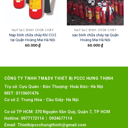
NẠP SẠC BÌNH CHỮA CHÁY
NẠP SẠC BÌNH CHỮA CHÁY
Nạp bình chữa cháy Khí CO2
sạc bình chữa cháy tại Quận
tại Quận Hoàng Mai Hà Nội
Hoàng Mai Hà Nội
60.000
₫
60.000
₫
CÔNG TY TNHH TM&DV THIẾT BỊ PCCC HƯNG THỊNH
Trụ sở:
Cựu Quán - Đức Thượng- Hoài Đức- Hà Nội
MST:
0110601476
Cơ sở 2:
Trung Hòa - Cầu Giấy- Hà Nội
Cơ sở TP HCM: 370 Nguyễn Văn Quỳ, Quận 7, TP HCM
Hotline:
0977172114 | 0934677114
Email:
Thietbipccchungthinh@gmail.com