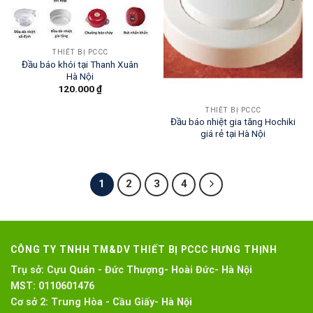
THIẾT BỊ PCCC
Đầu báo khói tại Thanh Xuân
Hà Nội
120.000
₫
THIẾT BỊ PCCC
Đầu báo nhiệt gia tăng Hochiki
giá rẻ tại Hà Nội
1
2
3
4
CÔNG TY TNHH TM&DV THIẾT BỊ PCCC HƯNG THỊNH
Trụ sở:
Cựu Quán - Đức Thượng- Hoài Đức- Hà Nội
MST:
0110601476
Cơ sở 2:
Trung Hòa - Cầu Giấy- Hà Nội