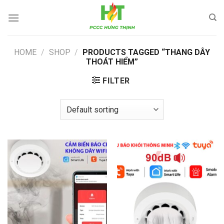
Skip
to
content
HOME
/
SHOP
/
PRODUCTS TAGGED “THANG DÂY
THOÁT HIỂM”
FILTER