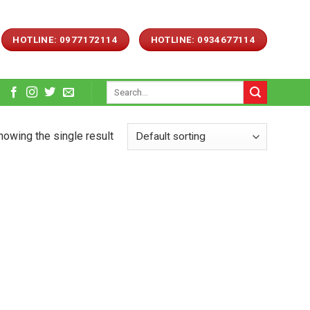
HOTLINE: 0977172114
HOTLINE: 0934677114
Search
for:
howing the single result