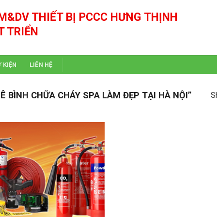
M&DV THIẾT BỊ PCCC HƯNG THỊNH
T TRIỂN
Ự KIỆN
LIÊN HỆ
 BÌNH CHỮA CHÁY SPA LÀM ĐẸP TẠI HÀ NỘI”
S