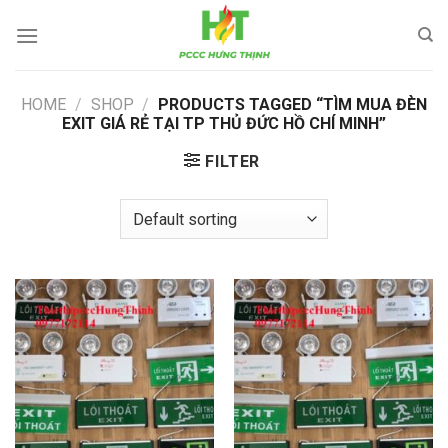
Skip
to
content
HOME
/
SHOP
/
PRODUCTS TAGGED “TÌM MUA ĐÈN
EXIT GIÁ RẺ TẠI TP THỦ ĐỨC HỒ CHÍ MINH”
FILTER