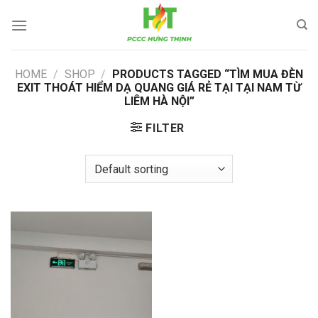
Skip
to
content
HOME
/
SHOP
/
PRODUCTS TAGGED “TÌM MUA ĐÈN
EXIT THOÁT HIỂM DẠ QUANG GIÁ RẺ TẠI TẠI NAM TỪ
LIÊM HÀ NỘI”
FILTER