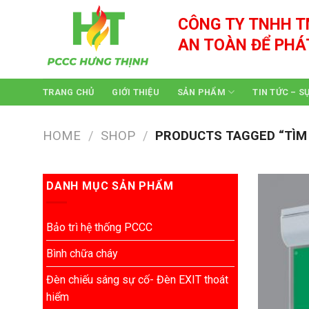
Skip
CÔNG TY TNHH T
to
content
AN TOÀN ĐỂ PHÁ
TRANG CHỦ
GIỚI THIỆU
SẢN PHẨM
TIN TỨC – S
HOME
/
SHOP
/
PRODUCTS TAGGED “TÌM M
DANH MỤC SẢN PHẨM
Bảo trì hệ thống PCCC
Bình chữa cháy
Đèn chiếu sáng sự cố- Đèn EXIT thoát
hiểm