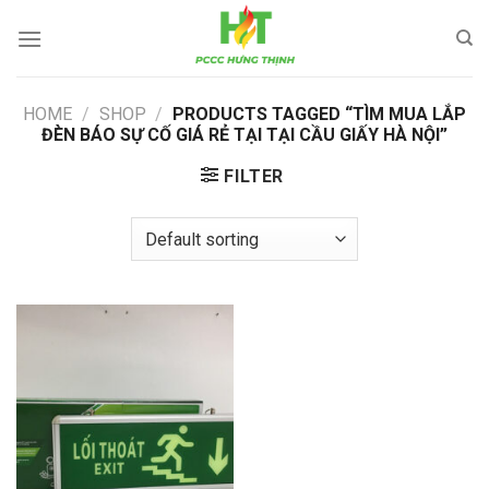
Skip
to
content
HOME
/
SHOP
/
PRODUCTS TAGGED “TÌM MUA LẮP
ĐÈN BÁO SỰ CỐ GIÁ RẺ TẠI TẠI CẦU GIẤY HÀ NỘI”
FILTER